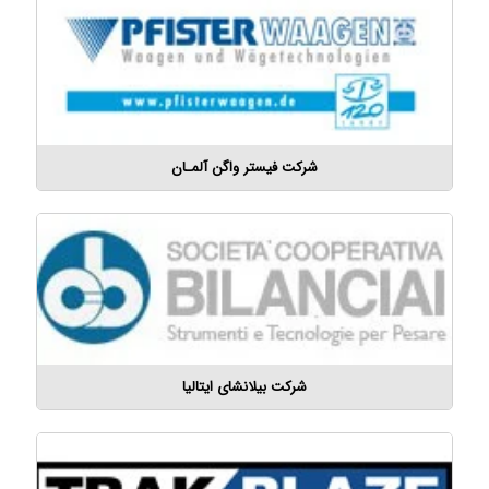
شرکت فیستر واگن آلمـان
شرکت بیلانشای ایتالیا